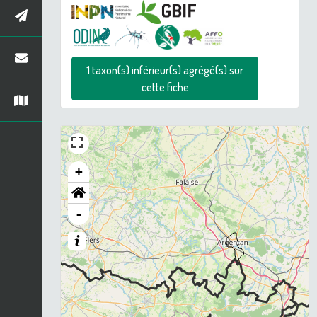
1
taxon(s) inférieur(s) agrégé(s) sur
cette fiche
+
-