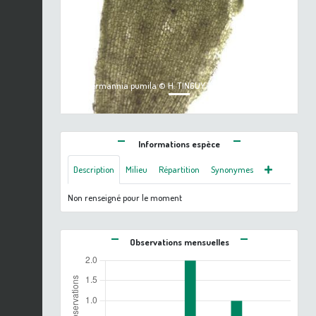
Previous
Next
Jungermannia pumila © H. TINGUY - CC BY-NC-SA - INPN
Informations espèce
Description
Milieu
Répartition
Synonymes
Non renseigné pour le moment
Observations mensuelles