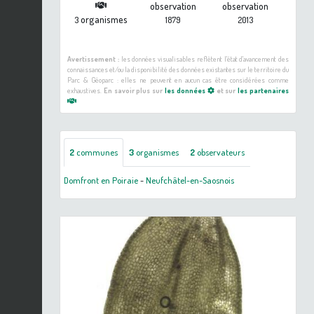
observation
observation
organismes
3
1879
2013
Avertissement :
les données visualisables reflètent l'état d'avancement des
connaissances et/ou la disponibilité des données existantes sur le territoire du
Parc & Géoparc : elles ne peuvent en aucun cas être considérées comme
exhaustives.
En savoir plus sur
les données
et sur
les partenaires
2
communes
3
organismes
2
observateurs
Domfront en Poiraie
-
Neufchâtel-en-Saosnois