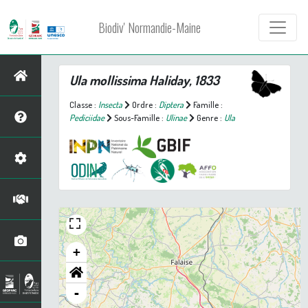
Biodiv' Normandie-Maine
Ula mollissima
Haliday, 1833
Classe :
Insecta
Ordre :
Diptera
Famille :
Pediciidae
Sous-Famille :
Ulinae
Genre :
Ula
+
-