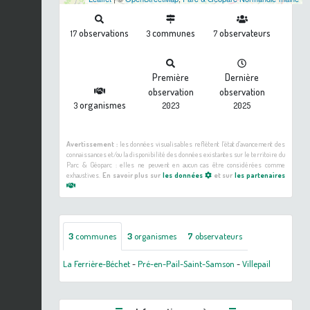
observations
communes
observateurs
17
3
7
Première
Dernière
observation
observation
organismes
3
2023
2025
Avertissement :
les données visualisables reflètent l'état d'avancement des
connaissances et/ou la disponibilité des données existantes sur le territoire du
Parc & Géoparc : elles ne peuvent en aucun cas être considérées comme
exhaustives.
En savoir plus sur
les données
et sur
les partenaires
3
communes
3
organismes
7
observateurs
La Ferrière-Béchet
-
Pré-en-Pail-Saint-Samson
-
Villepail