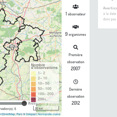
Avertis
1
à la date
observateur
donc pas 
9
organismes
Première
observation
Nombre
d'observations
2007
1– 2
2– 10
10– 50
50– 100
Dernière
100– 200
observation
200+
2012
2026
20 km
ation(s): 5
nStreetMap
,
Parc & Géoparc Normandie-maine