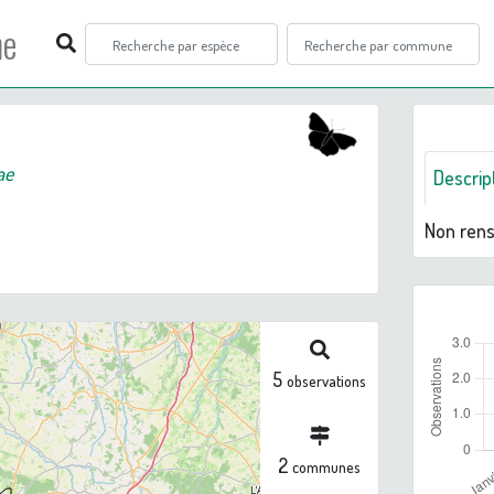
ne
ae
Descrip
Non ren
5
observations
2
communes