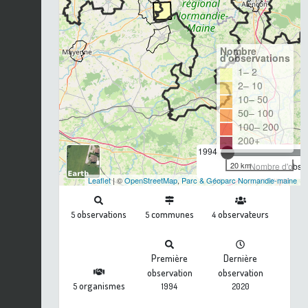
Nombre
d'observations
1– 2
2– 10
10– 50
50– 100
100– 200
200+
1994
20 km
Nombre d'observ
Leaflet
| ©
OpenStreetMap
,
Parc & Géoparc Normandie-maine
observations
communes
observateurs
5
5
4
Première
Dernière
observation
observation
organismes
5
1994
2020