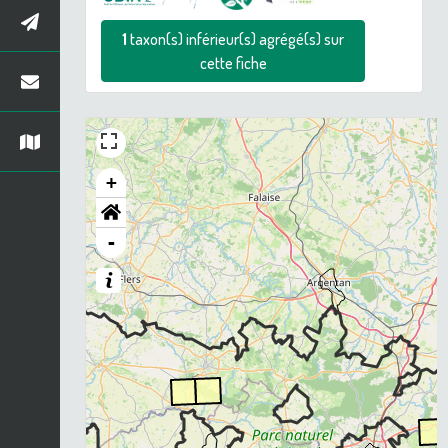
1
taxon(s) inférieur(s) agrégé(s) sur
cette fiche
+
-