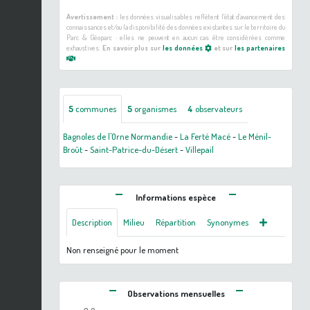
Avertissement :
les données visualisables reflètent l'état d'avancement des
connaissances et/ou la disponibilité des données existantes sur le territoire du
Parc & Géoparc : elles ne peuvent en aucun cas être considérées comme
exhaustives.
En savoir plus sur
les données
et sur
les partenaires
5
communes
5
organismes
4
observateurs
Bagnoles de l'Orne Normandie
-
La Ferté Macé
-
Le Ménil-
Broût
-
Saint-Patrice-du-Désert
-
Villepail
Informations espèce
Description
Milieu
Répartition
Synonymes
Non renseigné pour le moment
Observations mensuelles