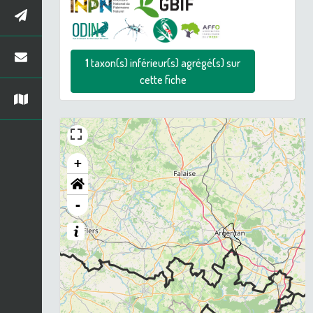
1
taxon(s) inférieur(s) agrégé(s) sur
cette fiche
+
-