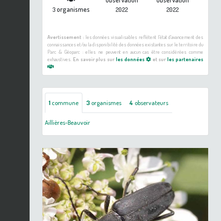
organismes
3
2022
2022
Avertissement :
les données visualisables reflètent l'état d'avancement des
connaissances et/ou la disponibilité des données existantes sur le territoire du
Parc & Géoparc : elles ne peuvent en aucun cas être considérées comme
exhaustives.
En savoir plus sur
les données
et sur
les partenaires
1
commune
3
organismes
4
observateurs
Aillières-Beauvoir