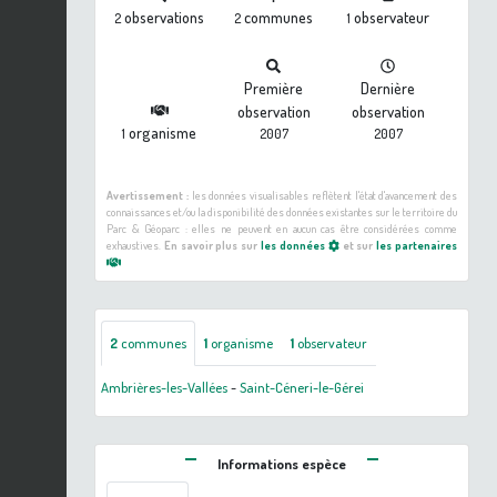
observations
communes
observateur
2
2
1
Première
Dernière
observation
observation
organisme
1
2007
2007
Avertissement :
les données visualisables reflètent l'état d'avancement des
connaissances et/ou la disponibilité des données existantes sur le territoire du
Parc & Géoparc : elles ne peuvent en aucun cas être considérées comme
exhaustives.
En savoir plus sur
les données
et sur
les partenaires
2
communes
1
organisme
1
observateur
Ambrières-les-Vallées
-
Saint-Céneri-le-Gérei
Informations espèce