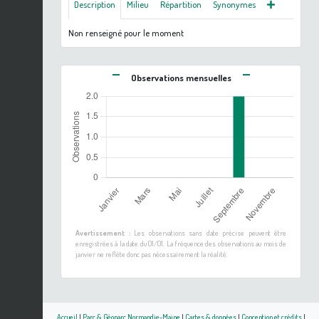
Description
Milieu
Répartition
Synonymes
Non renseigné pour le moment
Observations mensuelles
Avertissement :
Les observations sans date précise peuvent être
enregistrées à la date du 01/01. La fréquence des observations au mois de
janvier ne reflète donc pas nécessairement la réalité.
Accueil
|
Parc & Géoparc Normandie-Maine
|
Cartes & données
|
Conception et crédits
|