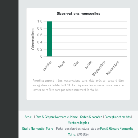
Observations mensuelles
Avertissement :
Les observations sans date précise peuvent être
enregistrées à la date du 01/01. La fréquence des observations au mois de
janvier ne reflète donc pas nécessairement la réalité.
Accueil
|
Parc & Géoparc Normandie-Maine
|
Cartes & données
|
Conception et crédits
|
Mentions légales
Biodiv' Normandie-Maine
- Portail des données naturalistes du
Parc & Géoparc Normandie-
Maine
, 2018-2024