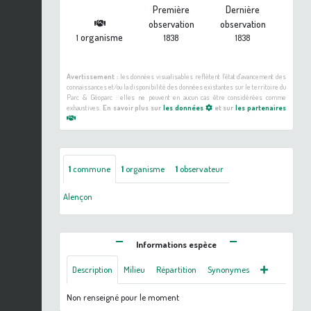
Première
Dernière
observation
observation
organisme
1
1838
1838
Avertissement :
les données visualisables reflètent l'état d'avancement des
connaissances et/ou la disponibilité des données existantes sur le territoire du
Parc & Géoparc : elles ne peuvent en aucun cas être considérées comme
exhaustives.
En savoir plus sur
les données
et sur
les partenaires
1
commune
1
organisme
1
observateur
Alençon
Informations espèce
Description
Milieu
Répartition
Synonymes
Non renseigné pour le moment