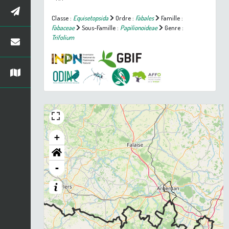
Classe :
Equisetopsida
Ordre :
Fabales
Famille :
Fabaceae
Sous-Famille :
Papilionoideae
Genre :
Trifolium
+
-