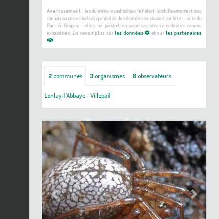
Avertissement :
les données visualisables reflètent l'état d'avancement des
connaissances et/ou la disponibilité des données existantes sur le territoire du
Parc & Géoparc : elles ne peuvent en aucun cas être considérées comme
exhaustives.
En savoir plus sur
les données
et sur
les partenaires
2
communes
3
organismes
8
observateurs
Lonlay-l'Abbaye
-
Villepail
Previous
Next