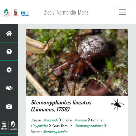
Biodiv' Normandie-Maine
Stemonyphantes lineatus
(Linnaeus, 1758)
Classe :
Arachnida
Ordre :
Araneae
Famille :
Linyphiidae
Sous-Famille :
Stemonyphantinae
Genre :
Stemonyphantes