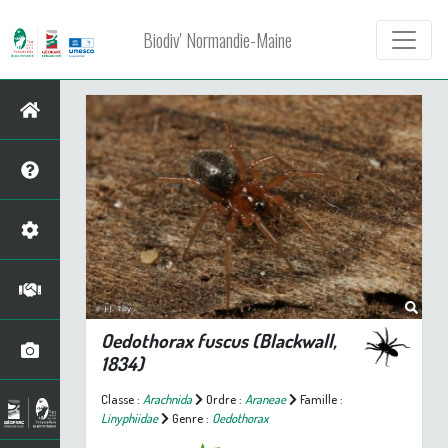
Biodiv' Normandie-Maine
Oedothorax fuscus
(Blackwall,
1834)
Classe :
Arachnida
Ordre :
Araneae
Famille :
Linyphiidae
Genre :
Oedothorax