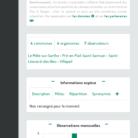
Avertissement :
les données visualisables reflètent l'état d'avancement des
connaissances et/ou la disponibilité des données existantes sur le territoire du
Parc & Géoparc : elles ne peuvent en aucun cas être considérées comme
exhaustives.
En savoir plus sur
les données
et sur
les partenaires
4
communes
4
organismes
7
observateurs
Le Mêle-sur-Sarthe
-
Pré-en-Pail-Saint-Samson
-
Saint-
Léonard-des-Bois
-
Villepail
Informations espèce
Description
Milieu
Répartition
Synonymes
Non renseigné pour le moment
Observations mensuelles