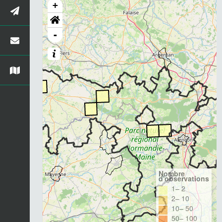
+
-
Nombre
d'observations
1– 2
2– 10
10– 50
50– 100