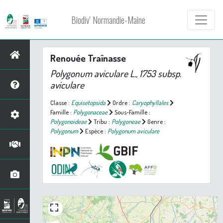
Biodiv' Normandie-Maine
Renouée Traînasse
Polygonum aviculare
L., 1753 subsp.
aviculare
Classe :
Equisetopsida
Ordre :
Caryophyllales
Famille :
Polygonaceae
Sous-Famille :
Polygonoideae
Tribu :
Polygoneae
Genre :
Polygonum
Espèce :
Polygonum aviculare