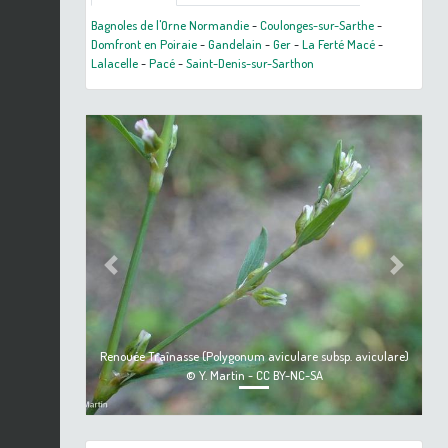
Bagnoles de l'Orne Normandie
-
Coulonges-sur-Sarthe
-
Domfront en Poiraie
-
Gandelain
-
Ger
-
La Ferté Macé
-
Lalacelle
-
Pacé
-
Saint-Denis-sur-Sarthon
Previous
Next
Renouée Traînasse (Polygonum aviculare subsp. aviculare)
© Y. Martin - CC BY-NC-SA