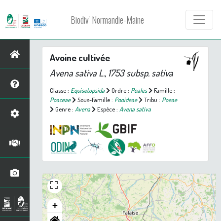
Biodiv' Normandie-Maine
Avoine cultivée
Avena sativa
L., 1753 subsp.
sativa
Classe :
Equisetopsida
Ordre :
Poales
Famille :
Poaceae
Sous-Famille :
Pooideae
Tribu :
Poeae
Genre :
Avena
Espèce :
Avena sativa
+