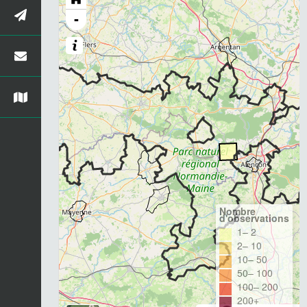
-
Nombre
d'observations
1– 2
2– 10
10– 50
50– 100
100– 200
200+