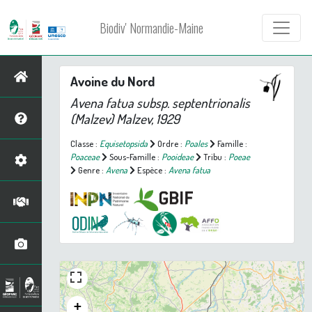
Biodiv' Normandie-Maine
Avoine du Nord
Avena fatua
subsp.
septentrionalis
(Malzev) Malzev, 1929
Classe :
Equisetopsida
Ordre :
Poales
Famille :
Poaceae
Sous-Famille :
Pooideae
Tribu :
Poeae
Genre :
Avena
Espèce :
Avena fatua
+