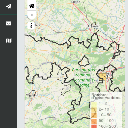
-
Nombre
d'observations
1– 2
2– 10
10– 50
50– 100
100– 200