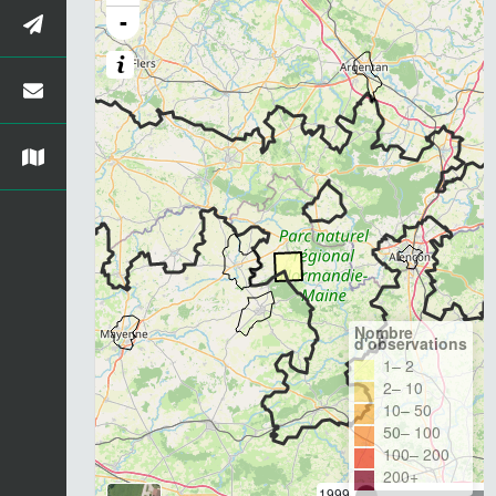
-
Nombre
d'observations
1– 2
2– 10
10– 50
50– 100
100– 200
200+
1999