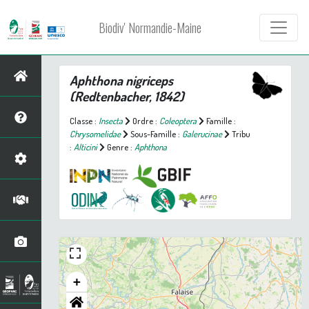
Biodiv' Normandie-Maine
Aphthona nigriceps
(Redtenbacher, 1842)
Classe :
Insecta
Ordre :
Coleoptera
Famille :
Chrysomelidae
Sous-Famille :
Galerucinae
Tribu
:
Alticini
Genre :
Aphthona
+