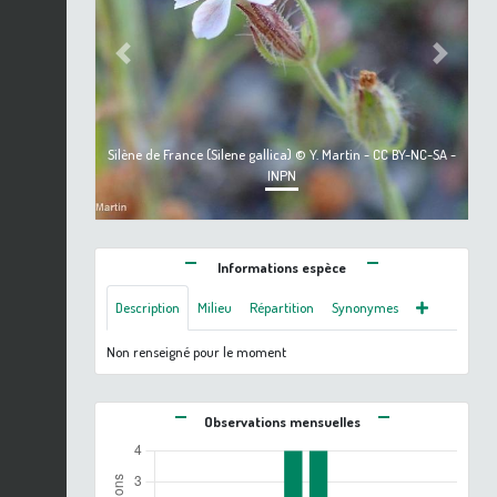
Previous
Next
Silène de France (Silene gallica) © Y. Martin - CC BY-NC-SA -
INPN
Informations espèce
Description
Milieu
Répartition
Synonymes
Non renseigné pour le moment
Observations mensuelles