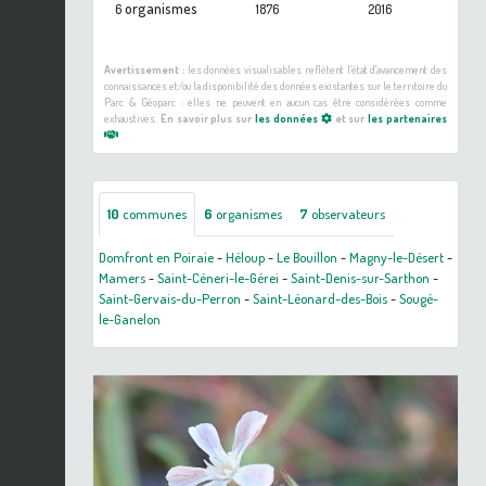
organismes
6
1876
2016
Avertissement :
les données visualisables reflètent l'état d'avancement des
connaissances et/ou la disponibilité des données existantes sur le territoire du
Parc & Géoparc : elles ne peuvent en aucun cas être considérées comme
exhaustives.
En savoir plus sur
les données
et sur
les partenaires
10
communes
6
organismes
7
observateurs
Domfront en Poiraie
-
Héloup
-
Le Bouillon
-
Magny-le-Désert
-
Mamers
-
Saint-Céneri-le-Gérei
-
Saint-Denis-sur-Sarthon
-
Saint-Gervais-du-Perron
-
Saint-Léonard-des-Bois
-
Sougé-
le-Ganelon