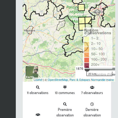
Nombre
d'observations
1– 2
2– 10
10– 50
50– 100
100– 200
200+
1876
20 km
Nombre d'observ
Leaflet
| ©
OpenStreetMap
,
Parc & Géoparc Normandie-maine
observations
communes
observateurs
11
10
7
Première
Dernière
observation
observation