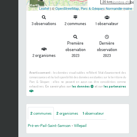
20 km
Nombre d'observ
Leaflet
| ©
OpenStreetMap
,
Parc & Géoparc Normandie-maine
observations
communes
observateur
3
2
1
Première
Dernière
observation
observation
organismes
2
2023
2023
Avertissement :
les données visualisables reflètent l'état d'avancement des
connaissances et/ou la disponibilité des données existantes sur le territoire du
Parc & Géoparc : elles ne peuvent en aucun cas être considérées comme
exhaustives.
En savoir plus sur
les données
et sur
les partenaires
2
communes
2
organismes
1
observateur
Pré-en-Pail-Saint-Samson
-
Villepail