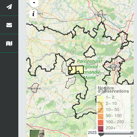
-
Nombre
d'observations
1– 2
2– 10
10– 50
50– 100
100– 200
200+
2023