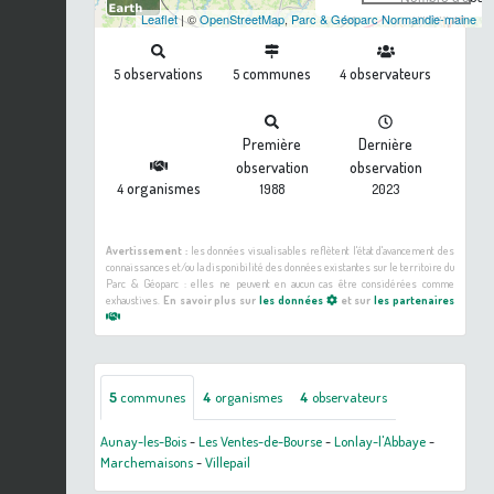
Leaflet
| ©
OpenStreetMap
,
Parc & Géoparc Normandie-maine
observations
communes
observateurs
5
5
4
Première
Dernière
observation
observation
organismes
4
1988
2023
Avertissement :
les données visualisables reflètent l'état d'avancement des
connaissances et/ou la disponibilité des données existantes sur le territoire du
Parc & Géoparc : elles ne peuvent en aucun cas être considérées comme
exhaustives.
En savoir plus sur
les données
et sur
les partenaires
5
communes
4
organismes
4
observateurs
Aunay-les-Bois
-
Les Ventes-de-Bourse
-
Lonlay-l'Abbaye
-
Marchemaisons
-
Villepail