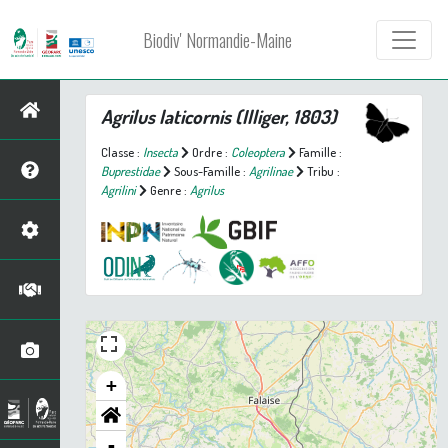
Biodiv' Normandie-Maine
Agrilus laticornis
(Illiger, 1803)
Classe :
Insecta
Ordre :
Coleoptera
Famille :
Buprestidae
Sous-Famille :
Agrilinae
Tribu :
Agrilini
Genre :
Agrilus
+
-