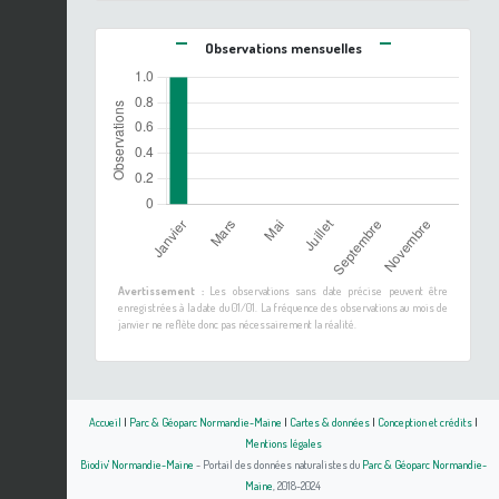
Observations mensuelles
Avertissement :
Les observations sans date précise peuvent être
enregistrées à la date du 01/01. La fréquence des observations au mois de
janvier ne reflète donc pas nécessairement la réalité.
Accueil
|
Parc & Géoparc Normandie-Maine
|
Cartes & données
|
Conception et crédits
|
Mentions légales
Biodiv' Normandie-Maine
- Portail des données naturalistes du
Parc & Géoparc Normandie-
Maine
, 2018-2024