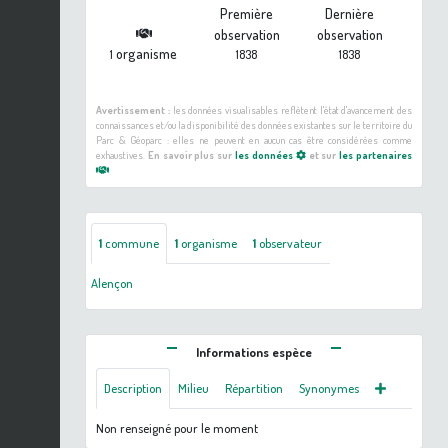
Première
Dernière
observation
observation
organisme
1
1838
1838
Avertissement :
les données visualisables reflètent l'état d'avancement des
connaissances et/ou la disponibilité des données existantes sur le territoire du
Parc & Géoparc : elles ne peuvent en aucun cas être considérées comme
exhaustives.
En savoir plus sur
les données
et sur
les partenaires
1
commune
1
organisme
1
observateur
Alençon
Informations espèce
Description
Milieu
Répartition
Synonymes
Non renseigné pour le moment