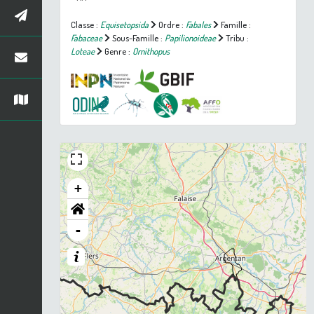
Classe :
Equisetopsida
Ordre :
Fabales
Famille :
Fabaceae
Sous-Famille :
Papilionoideae
Tribu :
Loteae
Genre :
Ornithopus
+
-