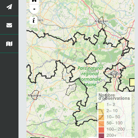
-
Nombre
d'observations
1– 2
2– 10
10– 50
50– 100
100– 200
200+