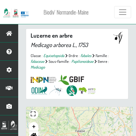
Biodiv' Normandie-Maine
Luzerne en arbre
Medicago arborea
L., 1753
Classe :
Equisetopsida
Ordre :
Fabales
Famille :
Fabaceae
Sous-Famille :
Papilionoideae
Genre :
Medicago
+