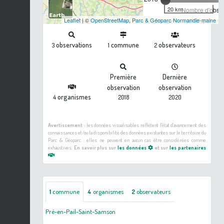
20 km
Nombre d'observ
Leaflet
| ©
OpenStreetMap
,
Parc & Géoparc Normandie-maine
observations
commune
observateurs
3
1
2
Première
Dernière
observation
observation
organismes
4
2018
2020
Avertissement :
les données visualisables reflètent l'état d'avancement des
connaissances et/ou la disponibilité des données existantes sur le territoire du
Parc & Géoparc : elles ne peuvent en aucun cas être considérées comme
exhaustives.
En savoir plus sur
les données
et sur
les partenaires
1
commune
4
organismes
2
observateurs
Pré-en-Pail-Saint-Samson