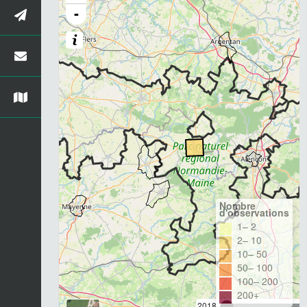
-
Nombre
d'observations
1– 2
2– 10
10– 50
50– 100
100– 200
200+
2018