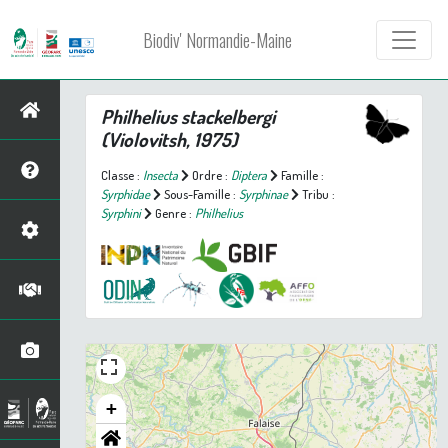
Biodiv' Normandie-Maine
Philhelius stackelbergi
(Violovitsh, 1975)
Classe :
Insecta
Ordre :
Diptera
Famille :
Syrphidae
Sous-Famille :
Syrphinae
Tribu :
Syrphini
Genre :
Philhelius
+