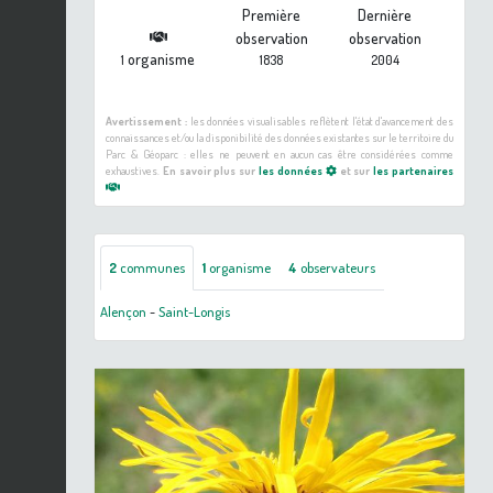
Première
Dernière
observation
observation
organisme
1
1838
2004
Avertissement :
les données visualisables reflètent l'état d'avancement des
connaissances et/ou la disponibilité des données existantes sur le territoire du
Parc & Géoparc : elles ne peuvent en aucun cas être considérées comme
exhaustives.
En savoir plus sur
les données
et sur
les partenaires
2
communes
1
organisme
4
observateurs
Alençon
-
Saint-Longis