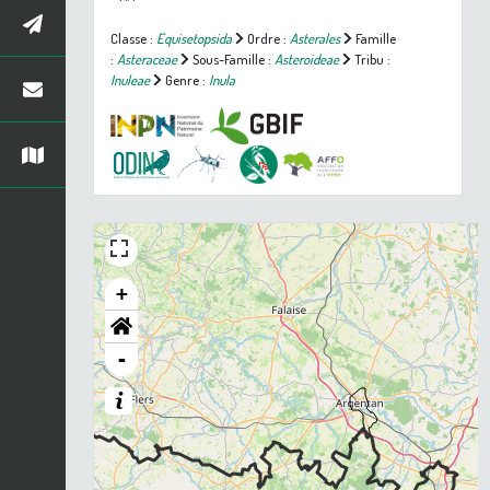
Classe :
Equisetopsida
Ordre :
Asterales
Famille
:
Asteraceae
Sous-Famille :
Asteroideae
Tribu :
Inuleae
Genre :
Inula
+
-